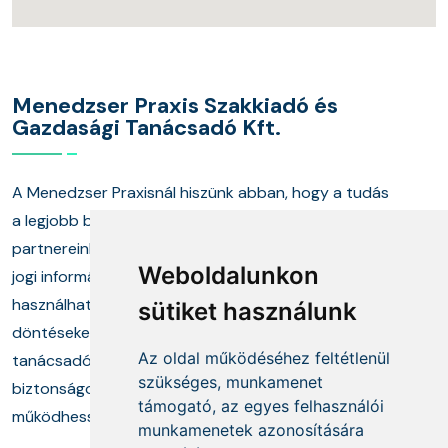
Menedzser Praxis Szakkiadó és
Gazdasági Tanácsadó Kft.
A Menedzser Praxisnál hiszünk abban, hogy a tudás
a legjobb befektetés. Több mint húsz éve segítjük
partnereinket abban, hogy naprakész gazdasági és
Weboldalunkon
jogi információkkal, valamint a gyakorlatban is
Az oldal sütiket
használható megoldásokkal hozhassanak felelős
sütiket használunk
használ
döntéseket. Képzéseink, kiadványaink és szakértő
Az oldal működéséhez feltétlenül
tanácsadóink közös célja, hogy ügyfeleink
Az oldal sütiket és egyéb
szükséges, munkamenet
biztonságosan, jogkövető módon és eredményesen
nyomkövető technológiákat
támogató, az egyes felhasználói
működhessenek minden területen.
alkalmaz, hogy javítsa a
munkamenetek azonosítására
böngészési élményét, azzal hogy