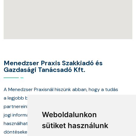
Menedzser Praxis Szakkiadó és
Gazdasági Tanácsadó Kft.
A Menedzser Praxisnál hiszünk abban, hogy a tudás
a legjobb befektetés. Több mint húsz éve segítjük
partnereinket abban, hogy naprakész gazdasági és
Weboldalunkon
jogi információkkal, valamint a gyakorlatban is
Az oldal sütiket
használható megoldásokkal hozhassanak felelős
sütiket használunk
használ
döntéseket. Képzéseink, kiadványaink és szakértő