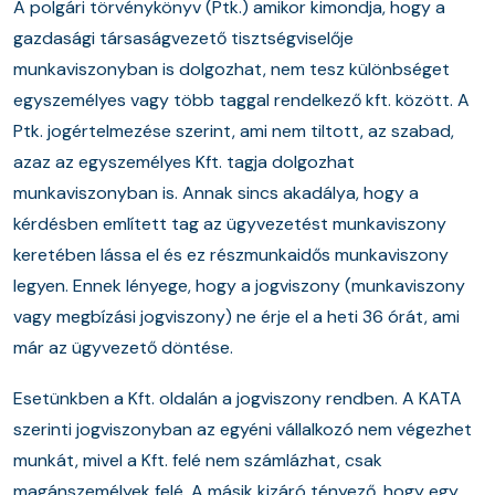
A polgári törvénykönyv (Ptk.) amikor kimondja, hogy a
gazdasági társaságvezető tisztségviselője
munkaviszonyban is dolgozhat, nem tesz különbséget
egyszemélyes vagy több taggal rendelkező kft. között. A
Ptk. jogértelmezése szerint, ami nem tiltott, az szabad,
azaz az egyszemélyes Kft. tagja dolgozhat
munkaviszonyban is. Annak sincs akadálya, hogy a
kérdésben említett tag az ügyvezetést munkaviszony
keretében lássa el és ez részmunkaidős munkaviszony
legyen. Ennek lényege, hogy a jogviszony (munkaviszony
vagy megbízási jogviszony) ne érje el a heti 36 órát, ami
már az ügyvezető döntése.
Esetünkben a Kft. oldalán a jogviszony rendben. A KATA
szerinti jogviszonyban az egyéni vállalkozó nem végezhet
munkát, mivel a Kft. felé nem számlázhat, csak
magánszemélyek felé. A másik kizáró tényező, hogy egy